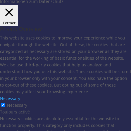
Informationen zum Datenschutz
Fermer
Privacy Overview
This website uses cookies to improve your experience while you
navigate through the website. Out of these, the cookies that are
categorized as necessary are stored on your browser as they are
essential for the working of basic functionalities of the website.
We also use third-party cookies that help us analyze and
understand how you use this website. These cookies will be stored
in your browser only with your consent. You also have the option
to opt-out of these cookies. But opting out of some of these
cookies may affect your browsing experience.
Necessary
Necessary
Toujours activé
Necessary cookies are absolutely essential for the website to
function properly. This category only includes cookies that