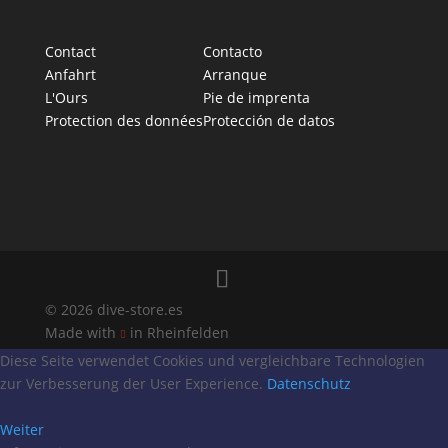
Contact
Contacto
Anfahrt
Arranque
L'Ours
Pie de imprenta
Protection des données
Protección de datos
© 2026 dive-store.es
Made with
in Rheinfelden

Diese Seite verwendet Cookies und vergleichbare Technologien
zur Verbesserung der User Experience.
Datenschutz
Weiter