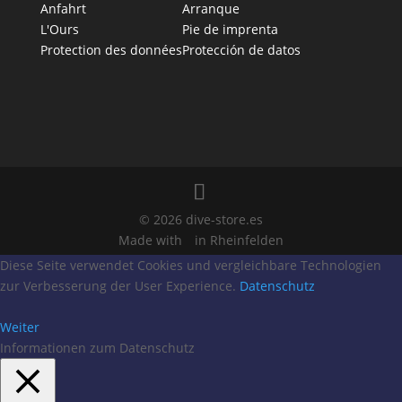
Anfahrt
Arranque
L'Ours
Pie de imprenta
Protection des données
Protección de datos
© 2026 dive-store.es
Made with
in Rheinfelden
Diese Seite verwendet Cookies und vergleichbare Technologien
zur Verbesserung der User Experience.
Datenschutz
Weiter
Informationen zum Datenschutz